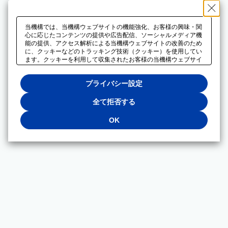
当機構では、当機構ウェブサイトの機能強化、お客様の興味・関
心に応じたコンテンツの提供や広告配信、ソーシャルメディア機
能の提供、アクセス解析による当機構ウェブサイトの改善のため
に、クッキーなどのトラッキング技術（クッキー）を使用してい
ます。クッキーを利用して収集されたお客様の当機構ウェブサイ
トのご利用に関するデータは、広告配信、ソーシャルメディアや
アクセス解析サービスを提供するパートナーと共有されます。そ
プライバシー設定
れらのパートナーでは、お客様がそれらのパートナーに提供した
他のデータ、またはお客様がそれらのパートナーが提供するサー
ビスを利用することで収集されるデータや、当機構以外のウェブ
全て拒否する
サイトから収集されたデータを組み合わせて分析し、インターネ
ット上で当機構以外の事業者がお客様に配信する広告の最適化に
OK
も利用する場合があります。必須クッキー以外の全てのクッキー
の利用を拒否する場合は、「全て拒否する」をクリックしてくだ
さい。クッキーが有効な状態で閲覧を続ける場合は、「OK」を
クリックしてください。利用目的ごとに同意・拒否を選択する場
合は、「プライバシー設定」をクリックしてください。同意・拒
否の設定は、当機構の
プライバシーポリシー
に設置した「プラ
イバシー設定」ボタン（またはリンク）からいつでも変更できま
す。