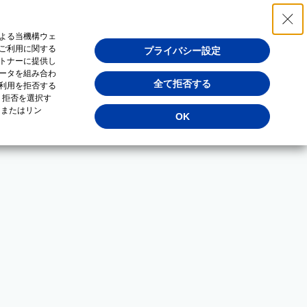
よる当機構ウェ
ご利用に関する
プライバシー設定
トナーに提供し
ータを組み合わ
全て拒否する
利用を拒否する
・拒否を選択す
（またはリン
OK