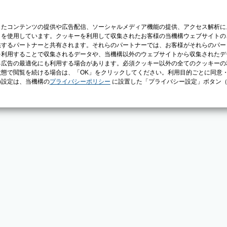
じたコンテンツの提供や広告配信、ソーシャルメディア機能の提供、アクセス解析に
）を使用しています。クッキーを利用して収集されたお客様の当機構ウェブサイトの
供するパートナーと共有されます。それらのパートナーでは、お客様がそれらのパー
を利用することで収集されるデータや、当機構以外のウェブサイトから収集されたデ
る広告の最適化にも利用する場合があります。必須クッキー以外の全てのクッキーの
態で閲覧を続ける場合は、「OK」をクリックしてください。利用目的ごとに同意
の設定は、当機構の
プライバシーポリシー
に設置した「プライバシー設定」ボタン