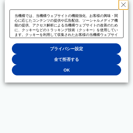
当機構では、当機構ウェブサイトの機能強化、お客様の興味・関
心に応じたコンテンツの提供や広告配信、ソーシャルメディア機
能の提供、アクセス解析による当機構ウェブサイトの改善のため
に、クッキーなどのトラッキング技術（クッキー）を使用してい
ます。クッキーを利用して収集されたお客様の当機構ウェブサイ
トのご利用に関するデータは、広告配信、ソーシャルメディアや
アクセス解析サービスを提供するパートナーと共有されます。そ
プライバシー設定
れらのパートナーでは、お客様がそれらのパートナーに提供した
他のデータ、またはお客様がそれらのパートナーが提供するサー
ビスを利用することで収集されるデータや、当機構以外のウェブ
全て拒否する
サイトから収集されたデータを組み合わせて分析し、インターネ
ット上で当機構以外の事業者がお客様に配信する広告の最適化に
OK
も利用する場合があります。必須クッキー以外の全てのクッキー
の利用を拒否する場合は、「全て拒否する」をクリックしてくだ
さい。クッキーが有効な状態で閲覧を続ける場合は、「OK」を
クリックしてください。利用目的ごとに同意・拒否を選択する場
合は、「プライバシー設定」をクリックしてください。同意・拒
否の設定は、当機構の
プライバシーポリシー
に設置した「プラ
イバシー設定」ボタン（またはリンク）からいつでも変更できま
す。