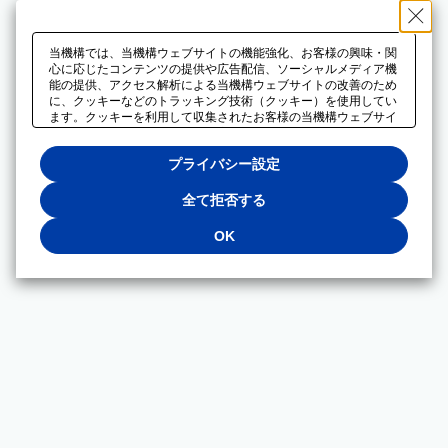
当機構では、当機構ウェブサイトの機能強化、お客様の興味・関
心に応じたコンテンツの提供や広告配信、ソーシャルメディア機
能の提供、アクセス解析による当機構ウェブサイトの改善のため
に、クッキーなどのトラッキング技術（クッキー）を使用してい
ます。クッキーを利用して収集されたお客様の当機構ウェブサイ
トのご利用に関するデータは、広告配信、ソーシャルメディアや
アクセス解析サービスを提供するパートナーと共有されます。そ
プライバシー設定
れらのパートナーでは、お客様がそれらのパートナーに提供した
他のデータ、またはお客様がそれらのパートナーが提供するサー
ビスを利用することで収集されるデータや、当機構以外のウェブ
全て拒否する
サイトから収集されたデータを組み合わせて分析し、インターネ
ット上で当機構以外の事業者がお客様に配信する広告の最適化に
OK
も利用する場合があります。必須クッキー以外の全てのクッキー
の利用を拒否する場合は、「全て拒否する」をクリックしてくだ
さい。クッキーが有効な状態で閲覧を続ける場合は、「OK」を
クリックしてください。利用目的ごとに同意・拒否を選択する場
合は、「プライバシー設定」をクリックしてください。同意・拒
否の設定は、当機構の
プライバシーポリシー
に設置した「プラ
イバシー設定」ボタン（またはリンク）からいつでも変更できま
す。