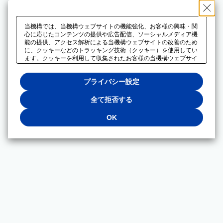
当機構では、当機構ウェブサイトの機能強化、お客様の興味・関
心に応じたコンテンツの提供や広告配信、ソーシャルメディア機
能の提供、アクセス解析による当機構ウェブサイトの改善のため
に、クッキーなどのトラッキング技術（クッキー）を使用してい
ます。クッキーを利用して収集されたお客様の当機構ウェブサイ
トのご利用に関するデータは、広告配信、ソーシャルメディアや
アクセス解析サービスを提供するパートナーと共有されます。そ
プライバシー設定
れらのパートナーでは、お客様がそれらのパートナーに提供した
他のデータ、またはお客様がそれらのパートナーが提供するサー
ビスを利用することで収集されるデータや、当機構以外のウェブ
全て拒否する
サイトから収集されたデータを組み合わせて分析し、インターネ
ット上で当機構以外の事業者がお客様に配信する広告の最適化に
OK
も利用する場合があります。必須クッキー以外の全てのクッキー
の利用を拒否する場合は、「全て拒否する」をクリックしてくだ
さい。クッキーが有効な状態で閲覧を続ける場合は、「OK」を
クリックしてください。利用目的ごとに同意・拒否を選択する場
合は、「プライバシー設定」をクリックしてください。同意・拒
否の設定は、当機構の
プライバシーポリシー
に設置した「プラ
イバシー設定」ボタン（またはリンク）からいつでも変更できま
す。