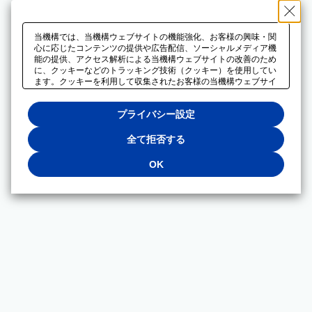
当機構では、当機構ウェブサイトの機能強化、お客様の興味・関
心に応じたコンテンツの提供や広告配信、ソーシャルメディア機
能の提供、アクセス解析による当機構ウェブサイトの改善のため
に、クッキーなどのトラッキング技術（クッキー）を使用してい
ます。クッキーを利用して収集されたお客様の当機構ウェブサイ
トのご利用に関するデータは、広告配信、ソーシャルメディアや
アクセス解析サービスを提供するパートナーと共有されます。そ
プライバシー設定
れらのパートナーでは、お客様がそれらのパートナーに提供した
他のデータ、またはお客様がそれらのパートナーが提供するサー
ビスを利用することで収集されるデータや、当機構以外のウェブ
全て拒否する
サイトから収集されたデータを組み合わせて分析し、インターネ
ット上で当機構以外の事業者がお客様に配信する広告の最適化に
OK
も利用する場合があります。必須クッキー以外の全てのクッキー
の利用を拒否する場合は、「全て拒否する」をクリックしてくだ
さい。クッキーが有効な状態で閲覧を続ける場合は、「OK」を
クリックしてください。利用目的ごとに同意・拒否を選択する場
合は、「プライバシー設定」をクリックしてください。同意・拒
否の設定は、当機構の
プライバシーポリシー
に設置した「プラ
イバシー設定」ボタン（またはリンク）からいつでも変更できま
す。