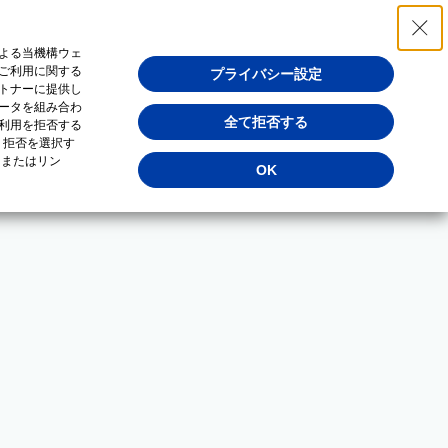
よる当機構ウェ
ご利用に関する
プライバシー設定
トナーに提供し
ータを組み合わ
全て拒否する
利用を拒否する
・拒否を選択す
（またはリン
OK