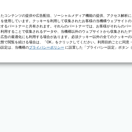
じたコンテンツの提供や広告配信、ソーシャルメディア機能の提供、アクセス解析に
）を使用しています。クッキーを利用して収集されたお客様の当機構ウェブサイトの
供するパートナーと共有されます。それらのパートナーでは、お客様がそれらのパー
を利用することで収集されるデータや、当機構以外のウェブサイトから収集されたデ
る広告の最適化にも利用する場合があります。必須クッキー以外の全てのクッキーの
態で閲覧を続ける場合は、「OK」をクリックしてください。利用目的ごとに同意
の設定は、当機構の
プライバシーポリシー
に設置した「プライバシー設定」ボタン