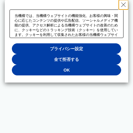
当機構では、当機構ウェブサイトの機能強化、お客様の興味・関
心に応じたコンテンツの提供や広告配信、ソーシャルメディア機
能の提供、アクセス解析による当機構ウェブサイトの改善のため
に、クッキーなどのトラッキング技術（クッキー）を使用してい
ます。クッキーを利用して収集されたお客様の当機構ウェブサイ
トのご利用に関するデータは、広告配信、ソーシャルメディアや
アクセス解析サービスを提供するパートナーと共有されます。そ
プライバシー設定
れらのパートナーでは、お客様がそれらのパートナーに提供した
他のデータ、またはお客様がそれらのパートナーが提供するサー
ビスを利用することで収集されるデータや、当機構以外のウェブ
全て拒否する
サイトから収集されたデータを組み合わせて分析し、インターネ
ット上で当機構以外の事業者がお客様に配信する広告の最適化に
OK
も利用する場合があります。必須クッキー以外の全てのクッキー
の利用を拒否する場合は、「全て拒否する」をクリックしてくだ
さい。クッキーが有効な状態で閲覧を続ける場合は、「OK」を
クリックしてください。利用目的ごとに同意・拒否を選択する場
合は、「プライバシー設定」をクリックしてください。同意・拒
否の設定は、当機構の
プライバシーポリシー
に設置した「プラ
イバシー設定」ボタン（またはリンク）からいつでも変更できま
す。