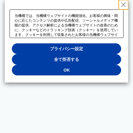
当機構では、当機構ウェブサイトの機能強化、お客様の興味・関
心に応じたコンテンツの提供や広告配信、ソーシャルメディア機
能の提供、アクセス解析による当機構ウェブサイトの改善のため
に、クッキーなどのトラッキング技術（クッキー）を使用してい
ます。クッキーを利用して収集されたお客様の当機構ウェブサイ
トのご利用に関するデータは、広告配信、ソーシャルメディアや
アクセス解析サービスを提供するパートナーと共有されます。そ
プライバシー設定
れらのパートナーでは、お客様がそれらのパートナーに提供した
他のデータ、またはお客様がそれらのパートナーが提供するサー
ビスを利用することで収集されるデータや、当機構以外のウェブ
全て拒否する
サイトから収集されたデータを組み合わせて分析し、インターネ
ット上で当機構以外の事業者がお客様に配信する広告の最適化に
OK
も利用する場合があります。必須クッキー以外の全てのクッキー
の利用を拒否する場合は、「全て拒否する」をクリックしてくだ
さい。クッキーが有効な状態で閲覧を続ける場合は、「OK」を
クリックしてください。利用目的ごとに同意・拒否を選択する場
合は、「プライバシー設定」をクリックしてください。同意・拒
否の設定は、当機構の
プライバシーポリシー
に設置した「プラ
イバシー設定」ボタン（またはリンク）からいつでも変更できま
す。