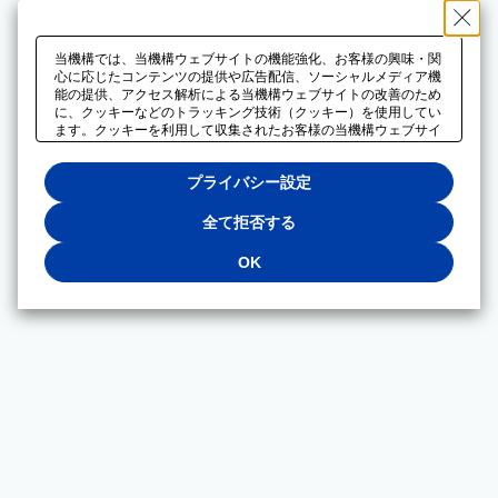
当機構では、当機構ウェブサイトの機能強化、お客様の興味・関
心に応じたコンテンツの提供や広告配信、ソーシャルメディア機
能の提供、アクセス解析による当機構ウェブサイトの改善のため
に、クッキーなどのトラッキング技術（クッキー）を使用してい
ます。クッキーを利用して収集されたお客様の当機構ウェブサイ
トのご利用に関するデータは、広告配信、ソーシャルメディアや
アクセス解析サービスを提供するパートナーと共有されます。そ
プライバシー設定
れらのパートナーでは、お客様がそれらのパートナーに提供した
他のデータ、またはお客様がそれらのパートナーが提供するサー
ビスを利用することで収集されるデータや、当機構以外のウェブ
全て拒否する
サイトから収集されたデータを組み合わせて分析し、インターネ
ット上で当機構以外の事業者がお客様に配信する広告の最適化に
OK
も利用する場合があります。必須クッキー以外の全てのクッキー
の利用を拒否する場合は、「全て拒否する」をクリックしてくだ
さい。クッキーが有効な状態で閲覧を続ける場合は、「OK」を
クリックしてください。利用目的ごとに同意・拒否を選択する場
合は、「プライバシー設定」をクリックしてください。同意・拒
否の設定は、当機構の
プライバシーポリシー
に設置した「プラ
イバシー設定」ボタン（またはリンク）からいつでも変更できま
す。