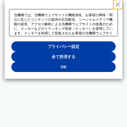
当機構では、当機構ウェブサイトの機能強化、お客様の興味・関
心に応じたコンテンツの提供や広告配信、ソーシャルメディア機
能の提供、アクセス解析による当機構ウェブサイトの改善のため
に、クッキーなどのトラッキング技術（クッキー）を使用してい
ます。クッキーを利用して収集されたお客様の当機構ウェブサイ
トのご利用に関するデータは、広告配信、ソーシャルメディアや
アクセス解析サービスを提供するパートナーと共有されます。そ
プライバシー設定
れらのパートナーでは、お客様がそれらのパートナーに提供した
他のデータ、またはお客様がそれらのパートナーが提供するサー
ビスを利用することで収集されるデータや、当機構以外のウェブ
全て拒否する
サイトから収集されたデータを組み合わせて分析し、インターネ
ット上で当機構以外の事業者がお客様に配信する広告の最適化に
OK
も利用する場合があります。必須クッキー以外の全てのクッキー
の利用を拒否する場合は、「全て拒否する」をクリックしてくだ
さい。クッキーが有効な状態で閲覧を続ける場合は、「OK」を
クリックしてください。利用目的ごとに同意・拒否を選択する場
合は、「プライバシー設定」をクリックしてください。同意・拒
否の設定は、当機構の
プライバシーポリシー
に設置した「プラ
イバシー設定」ボタン（またはリンク）からいつでも変更できま
す。