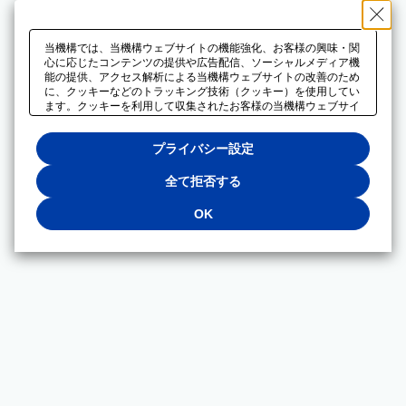
当機構では、当機構ウェブサイトの機能強化、お客様の興味・関
心に応じたコンテンツの提供や広告配信、ソーシャルメディア機
能の提供、アクセス解析による当機構ウェブサイトの改善のため
に、クッキーなどのトラッキング技術（クッキー）を使用してい
ます。クッキーを利用して収集されたお客様の当機構ウェブサイ
トのご利用に関するデータは、広告配信、ソーシャルメディアや
アクセス解析サービスを提供するパートナーと共有されます。そ
プライバシー設定
れらのパートナーでは、お客様がそれらのパートナーに提供した
他のデータ、またはお客様がそれらのパートナーが提供するサー
ビスを利用することで収集されるデータや、当機構以外のウェブ
全て拒否する
サイトから収集されたデータを組み合わせて分析し、インターネ
ット上で当機構以外の事業者がお客様に配信する広告の最適化に
OK
も利用する場合があります。必須クッキー以外の全てのクッキー
の利用を拒否する場合は、「全て拒否する」をクリックしてくだ
さい。クッキーが有効な状態で閲覧を続ける場合は、「OK」を
クリックしてください。利用目的ごとに同意・拒否を選択する場
合は、「プライバシー設定」をクリックしてください。同意・拒
否の設定は、当機構の
プライバシーポリシー
に設置した「プラ
イバシー設定」ボタン（またはリンク）からいつでも変更できま
す。