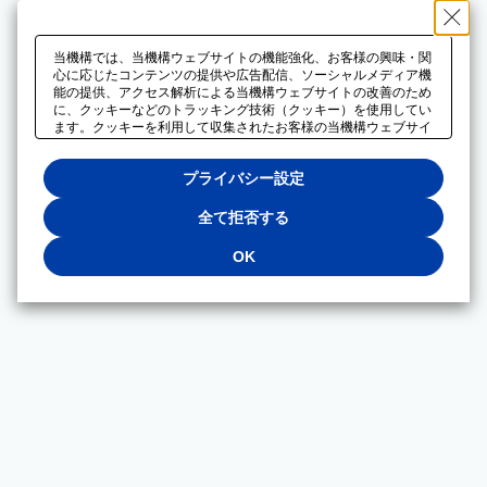
当機構では、当機構ウェブサイトの機能強化、お客様の興味・関
心に応じたコンテンツの提供や広告配信、ソーシャルメディア機
能の提供、アクセス解析による当機構ウェブサイトの改善のため
に、クッキーなどのトラッキング技術（クッキー）を使用してい
ます。クッキーを利用して収集されたお客様の当機構ウェブサイ
トのご利用に関するデータは、広告配信、ソーシャルメディアや
アクセス解析サービスを提供するパートナーと共有されます。そ
プライバシー設定
れらのパートナーでは、お客様がそれらのパートナーに提供した
他のデータ、またはお客様がそれらのパートナーが提供するサー
ビスを利用することで収集されるデータや、当機構以外のウェブ
全て拒否する
サイトから収集されたデータを組み合わせて分析し、インターネ
ット上で当機構以外の事業者がお客様に配信する広告の最適化に
OK
も利用する場合があります。必須クッキー以外の全てのクッキー
の利用を拒否する場合は、「全て拒否する」をクリックしてくだ
さい。クッキーが有効な状態で閲覧を続ける場合は、「OK」を
クリックしてください。利用目的ごとに同意・拒否を選択する場
合は、「プライバシー設定」をクリックしてください。同意・拒
否の設定は、当機構の
プライバシーポリシー
に設置した「プラ
イバシー設定」ボタン（またはリンク）からいつでも変更できま
す。