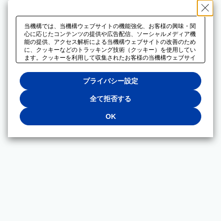
当機構では、当機構ウェブサイトの機能強化、お客様の興味・関
心に応じたコンテンツの提供や広告配信、ソーシャルメディア機
能の提供、アクセス解析による当機構ウェブサイトの改善のため
に、クッキーなどのトラッキング技術（クッキー）を使用してい
ます。クッキーを利用して収集されたお客様の当機構ウェブサイ
トのご利用に関するデータは、広告配信、ソーシャルメディアや
アクセス解析サービスを提供するパートナーと共有されます。そ
プライバシー設定
れらのパートナーでは、お客様がそれらのパートナーに提供した
他のデータ、またはお客様がそれらのパートナーが提供するサー
ビスを利用することで収集されるデータや、当機構以外のウェブ
全て拒否する
サイトから収集されたデータを組み合わせて分析し、インターネ
ット上で当機構以外の事業者がお客様に配信する広告の最適化に
OK
も利用する場合があります。必須クッキー以外の全てのクッキー
の利用を拒否する場合は、「全て拒否する」をクリックしてくだ
さい。クッキーが有効な状態で閲覧を続ける場合は、「OK」を
クリックしてください。利用目的ごとに同意・拒否を選択する場
合は、「プライバシー設定」をクリックしてください。同意・拒
否の設定は、当機構の
プライバシーポリシー
に設置した「プラ
イバシー設定」ボタン（またはリンク）からいつでも変更できま
す。