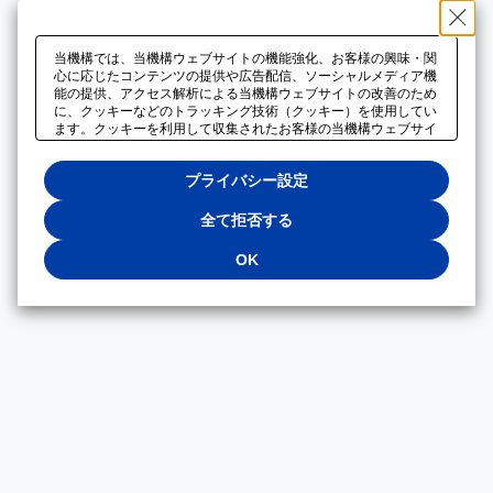
当機構では、当機構ウェブサイトの機能強化、お客様の興味・関
心に応じたコンテンツの提供や広告配信、ソーシャルメディア機
能の提供、アクセス解析による当機構ウェブサイトの改善のため
に、クッキーなどのトラッキング技術（クッキー）を使用してい
ます。クッキーを利用して収集されたお客様の当機構ウェブサイ
トのご利用に関するデータは、広告配信、ソーシャルメディアや
アクセス解析サービスを提供するパートナーと共有されます。そ
プライバシー設定
れらのパートナーでは、お客様がそれらのパートナーに提供した
他のデータ、またはお客様がそれらのパートナーが提供するサー
ビスを利用することで収集されるデータや、当機構以外のウェブ
全て拒否する
サイトから収集されたデータを組み合わせて分析し、インターネ
ット上で当機構以外の事業者がお客様に配信する広告の最適化に
OK
も利用する場合があります。必須クッキー以外の全てのクッキー
の利用を拒否する場合は、「全て拒否する」をクリックしてくだ
さい。クッキーが有効な状態で閲覧を続ける場合は、「OK」を
クリックしてください。利用目的ごとに同意・拒否を選択する場
合は、「プライバシー設定」をクリックしてください。同意・拒
否の設定は、当機構の
プライバシーポリシー
に設置した「プラ
イバシー設定」ボタン（またはリンク）からいつでも変更できま
す。