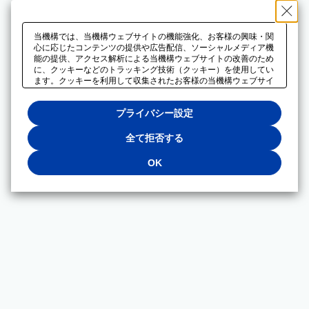
当機構では、当機構ウェブサイトの機能強化、お客様の興味・関
心に応じたコンテンツの提供や広告配信、ソーシャルメディア機
能の提供、アクセス解析による当機構ウェブサイトの改善のため
に、クッキーなどのトラッキング技術（クッキー）を使用してい
ます。クッキーを利用して収集されたお客様の当機構ウェブサイ
トのご利用に関するデータは、広告配信、ソーシャルメディアや
アクセス解析サービスを提供するパートナーと共有されます。そ
プライバシー設定
れらのパートナーでは、お客様がそれらのパートナーに提供した
他のデータ、またはお客様がそれらのパートナーが提供するサー
ビスを利用することで収集されるデータや、当機構以外のウェブ
全て拒否する
サイトから収集されたデータを組み合わせて分析し、インターネ
ット上で当機構以外の事業者がお客様に配信する広告の最適化に
OK
も利用する場合があります。必須クッキー以外の全てのクッキー
の利用を拒否する場合は、「全て拒否する」をクリックしてくだ
さい。クッキーが有効な状態で閲覧を続ける場合は、「OK」を
クリックしてください。利用目的ごとに同意・拒否を選択する場
合は、「プライバシー設定」をクリックしてください。同意・拒
否の設定は、当機構の
プライバシーポリシー
に設置した「プラ
イバシー設定」ボタン（またはリンク）からいつでも変更できま
す。