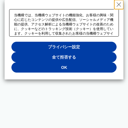
当機構では、当機構ウェブサイトの機能強化、お客様の興味・関
心に応じたコンテンツの提供や広告配信、ソーシャルメディア機
能の提供、アクセス解析による当機構ウェブサイトの改善のため
に、クッキーなどのトラッキング技術（クッキー）を使用してい
ます。クッキーを利用して収集されたお客様の当機構ウェブサイ
トのご利用に関するデータは、広告配信、ソーシャルメディアや
アクセス解析サービスを提供するパートナーと共有されます。そ
プライバシー設定
れらのパートナーでは、お客様がそれらのパートナーに提供した
他のデータ、またはお客様がそれらのパートナーが提供するサー
ビスを利用することで収集されるデータや、当機構以外のウェブ
全て拒否する
サイトから収集されたデータを組み合わせて分析し、インターネ
ット上で当機構以外の事業者がお客様に配信する広告の最適化に
OK
も利用する場合があります。必須クッキー以外の全てのクッキー
の利用を拒否する場合は、「全て拒否する」をクリックしてくだ
さい。クッキーが有効な状態で閲覧を続ける場合は、「OK」を
クリックしてください。利用目的ごとに同意・拒否を選択する場
合は、「プライバシー設定」をクリックしてください。同意・拒
否の設定は、当機構の
プライバシーポリシー
に設置した「プラ
イバシー設定」ボタン（またはリンク）からいつでも変更できま
す。