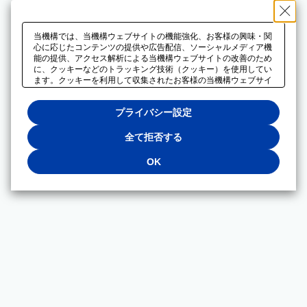
当機構では、当機構ウェブサイトの機能強化、お客様の興味・関
心に応じたコンテンツの提供や広告配信、ソーシャルメディア機
能の提供、アクセス解析による当機構ウェブサイトの改善のため
に、クッキーなどのトラッキング技術（クッキー）を使用してい
ます。クッキーを利用して収集されたお客様の当機構ウェブサイ
トのご利用に関するデータは、広告配信、ソーシャルメディアや
アクセス解析サービスを提供するパートナーと共有されます。そ
プライバシー設定
れらのパートナーでは、お客様がそれらのパートナーに提供した
他のデータ、またはお客様がそれらのパートナーが提供するサー
ビスを利用することで収集されるデータや、当機構以外のウェブ
全て拒否する
サイトから収集されたデータを組み合わせて分析し、インターネ
ット上で当機構以外の事業者がお客様に配信する広告の最適化に
OK
も利用する場合があります。必須クッキー以外の全てのクッキー
の利用を拒否する場合は、「全て拒否する」をクリックしてくだ
さい。クッキーが有効な状態で閲覧を続ける場合は、「OK」を
クリックしてください。利用目的ごとに同意・拒否を選択する場
合は、「プライバシー設定」をクリックしてください。同意・拒
否の設定は、当機構の
プライバシーポリシー
に設置した「プラ
イバシー設定」ボタン（またはリンク）からいつでも変更できま
す。