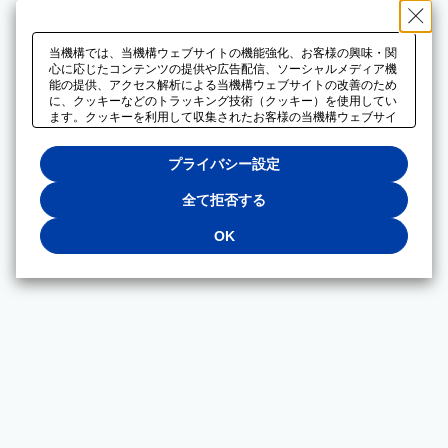
当機構では、当機構ウェブサイトの機能強化、お客様の興味・関
心に応じたコンテンツの提供や広告配信、ソーシャルメディア機
能の提供、アクセス解析による当機構ウェブサイトの改善のため
に、クッキーなどのトラッキング技術（クッキー）を使用してい
ます。クッキーを利用して収集されたお客様の当機構ウェブサイ
トのご利用に関するデータは、広告配信、ソーシャルメディアや
アクセス解析サービスを提供するパートナーと共有されます。そ
プライバシー設定
れらのパートナーでは、お客様がそれらのパートナーに提供した
他のデータ、またはお客様がそれらのパートナーが提供するサー
ビスを利用することで収集されるデータや、当機構以外のウェブ
全て拒否する
サイトから収集されたデータを組み合わせて分析し、インターネ
ット上で当機構以外の事業者がお客様に配信する広告の最適化に
OK
も利用する場合があります。必須クッキー以外の全てのクッキー
の利用を拒否する場合は、「全て拒否する」をクリックしてくだ
さい。クッキーが有効な状態で閲覧を続ける場合は、「OK」を
クリックしてください。利用目的ごとに同意・拒否を選択する場
合は、「プライバシー設定」をクリックしてください。同意・拒
否の設定は、当機構の
プライバシーポリシー
に設置した「プラ
イバシー設定」ボタン（またはリンク）からいつでも変更できま
す。