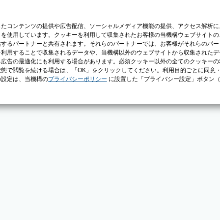
じたコンテンツの提供や広告配信、ソーシャルメディア機能の提供、アクセス解析に
）を使用しています。クッキーを利用して収集されたお客様の当機構ウェブサイトの
供するパートナーと共有されます。それらのパートナーでは、お客様がそれらのパー
を利用することで収集されるデータや、当機構以外のウェブサイトから収集されたデ
る広告の最適化にも利用する場合があります。必須クッキー以外の全てのクッキーの
態で閲覧を続ける場合は、「OK」をクリックしてください。利用目的ごとに同意
の設定は、当機構の
プライバシーポリシー
に設置した「プライバシー設定」ボタン