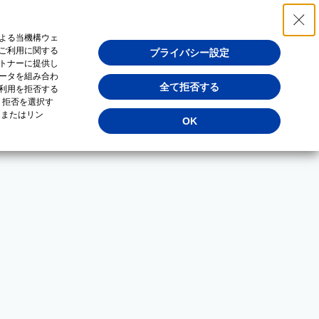
よる当機構ウェ
ご利用に関する
プライバシー設定
トナーに提供し
ータを組み合わ
全て拒否する
利用を拒否する
・拒否を選択す
（またはリン
OK