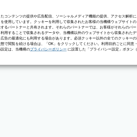
じたコンテンツの提供や広告配信、ソーシャルメディア機能の提供、アクセス解析に
）を使用しています。クッキーを利用して収集されたお客様の当機構ウェブサイトの
供するパートナーと共有されます。それらのパートナーでは、お客様がそれらのパー
を利用することで収集されるデータや、当機構以外のウェブサイトから収集されたデ
る広告の最適化にも利用する場合があります。必須クッキー以外の全てのクッキーの
態で閲覧を続ける場合は、「OK」をクリックしてください。利用目的ごとに同意
の設定は、当機構の
プライバシーポリシー
に設置した「プライバシー設定」ボタン