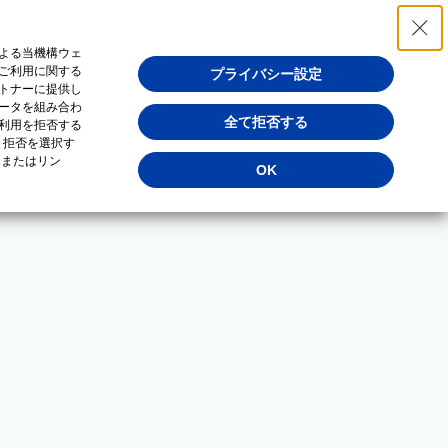
よる当機構ウェ
ご利用に関する
プライバシー設定
トナーに提供し
ータを組み合わ
全て拒否する
利用を拒否する
・拒否を選択す
（またはリン
OK