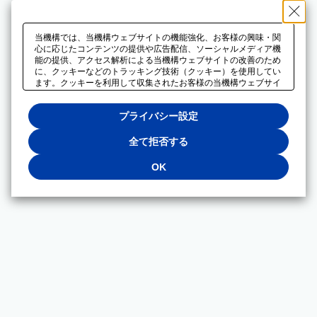
当機構では、当機構ウェブサイトの機能強化、お客様の興味・関
心に応じたコンテンツの提供や広告配信、ソーシャルメディア機
能の提供、アクセス解析による当機構ウェブサイトの改善のため
に、クッキーなどのトラッキング技術（クッキー）を使用してい
ます。クッキーを利用して収集されたお客様の当機構ウェブサイ
トのご利用に関するデータは、広告配信、ソーシャルメディアや
アクセス解析サービスを提供するパートナーと共有されます。そ
プライバシー設定
れらのパートナーでは、お客様がそれらのパートナーに提供した
他のデータ、またはお客様がそれらのパートナーが提供するサー
ビスを利用することで収集されるデータや、当機構以外のウェブ
全て拒否する
サイトから収集されたデータを組み合わせて分析し、インターネ
ット上で当機構以外の事業者がお客様に配信する広告の最適化に
OK
も利用する場合があります。必須クッキー以外の全てのクッキー
の利用を拒否する場合は、「全て拒否する」をクリックしてくだ
さい。クッキーが有効な状態で閲覧を続ける場合は、「OK」を
クリックしてください。利用目的ごとに同意・拒否を選択する場
合は、「プライバシー設定」をクリックしてください。同意・拒
否の設定は、当機構の
プライバシーポリシー
に設置した「プラ
イバシー設定」ボタン（またはリンク）からいつでも変更できま
す。