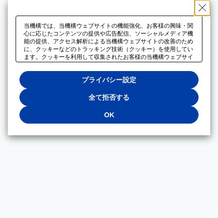
当機構では、当機構ウェブサイトの機能強化、お客様の興味・関
心に応じたコンテンツの提供や広告配信、ソーシャルメディア機
能の提供、アクセス解析による当機構ウェブサイトの改善のため
に、クッキーなどのトラッキング技術（クッキー）を使用してい
ます。クッキーを利用して収集されたお客様の当機構ウェブサイ
トのご利用に関するデータは、広告配信、ソーシャルメディアや
アクセス解析サービスを提供するパートナーと共有されます。そ
プライバシー設定
れらのパートナーでは、お客様がそれらのパートナーに提供した
他のデータ、またはお客様がそれらのパートナーが提供するサー
ビスを利用することで収集されるデータや、当機構以外のウェブ
全て拒否する
サイトから収集されたデータを組み合わせて分析し、インターネ
ット上で当機構以外の事業者がお客様に配信する広告の最適化に
OK
も利用する場合があります。必須クッキー以外の全てのクッキー
の利用を拒否する場合は、「全て拒否する」をクリックしてくだ
さい。クッキーが有効な状態で閲覧を続ける場合は、「OK」を
クリックしてください。利用目的ごとに同意・拒否を選択する場
合は、「プライバシー設定」をクリックしてください。同意・拒
否の設定は、当機構の
プライバシーポリシー
に設置した「プラ
イバシー設定」ボタン（またはリンク）からいつでも変更できま
す。