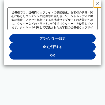
当機構では、当機構ウェブサイトの機能強化、お客様の興味・関
心に応じたコンテンツの提供や広告配信、ソーシャルメディア機
能の提供、アクセス解析による当機構ウェブサイトの改善のため
に、クッキーなどのトラッキング技術（クッキー）を使用してい
ます。クッキーを利用して収集されたお客様の当機構ウェブサイ
トのご利用に関するデータは、広告配信、ソーシャルメディアや
アクセス解析サービスを提供するパートナーと共有されます。そ
プライバシー設定
れらのパートナーでは、お客様がそれらのパートナーに提供した
他のデータ、またはお客様がそれらのパートナーが提供するサー
ビスを利用することで収集されるデータや、当機構以外のウェブ
全て拒否する
サイトから収集されたデータを組み合わせて分析し、インターネ
ット上で当機構以外の事業者がお客様に配信する広告の最適化に
OK
も利用する場合があります。必須クッキー以外の全てのクッキー
の利用を拒否する場合は、「全て拒否する」をクリックしてくだ
さい。クッキーが有効な状態で閲覧を続ける場合は、「OK」を
クリックしてください。利用目的ごとに同意・拒否を選択する場
合は、「プライバシー設定」をクリックしてください。同意・拒
否の設定は、当機構の
プライバシーポリシー
に設置した「プラ
イバシー設定」ボタン（またはリンク）からいつでも変更できま
す。