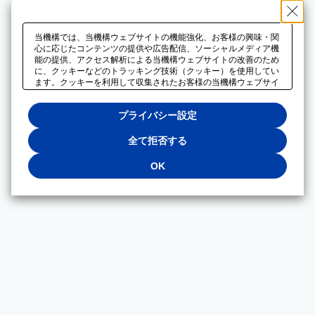
当機構では、当機構ウェブサイトの機能強化、お客様の興味・関
心に応じたコンテンツの提供や広告配信、ソーシャルメディア機
能の提供、アクセス解析による当機構ウェブサイトの改善のため
に、クッキーなどのトラッキング技術（クッキー）を使用してい
ます。クッキーを利用して収集されたお客様の当機構ウェブサイ
トのご利用に関するデータは、広告配信、ソーシャルメディアや
アクセス解析サービスを提供するパートナーと共有されます。そ
プライバシー設定
れらのパートナーでは、お客様がそれらのパートナーに提供した
他のデータ、またはお客様がそれらのパートナーが提供するサー
ビスを利用することで収集されるデータや、当機構以外のウェブ
全て拒否する
サイトから収集されたデータを組み合わせて分析し、インターネ
ット上で当機構以外の事業者がお客様に配信する広告の最適化に
OK
も利用する場合があります。必須クッキー以外の全てのクッキー
の利用を拒否する場合は、「全て拒否する」をクリックしてくだ
さい。クッキーが有効な状態で閲覧を続ける場合は、「OK」を
クリックしてください。利用目的ごとに同意・拒否を選択する場
合は、「プライバシー設定」をクリックしてください。同意・拒
否の設定は、当機構の
プライバシーポリシー
に設置した「プラ
イバシー設定」ボタン（またはリンク）からいつでも変更できま
す。