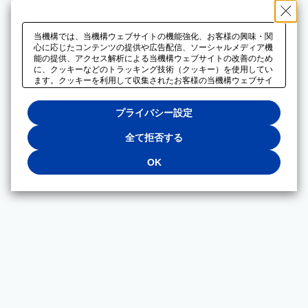
当機構では、当機構ウェブサイトの機能強化、お客様の興味・関
心に応じたコンテンツの提供や広告配信、ソーシャルメディア機
能の提供、アクセス解析による当機構ウェブサイトの改善のため
に、クッキーなどのトラッキング技術（クッキー）を使用してい
ます。クッキーを利用して収集されたお客様の当機構ウェブサイ
トのご利用に関するデータは、広告配信、ソーシャルメディアや
アクセス解析サービスを提供するパートナーと共有されます。そ
プライバシー設定
れらのパートナーでは、お客様がそれらのパートナーに提供した
他のデータ、またはお客様がそれらのパートナーが提供するサー
ビスを利用することで収集されるデータや、当機構以外のウェブ
全て拒否する
サイトから収集されたデータを組み合わせて分析し、インターネ
ット上で当機構以外の事業者がお客様に配信する広告の最適化に
OK
も利用する場合があります。必須クッキー以外の全てのクッキー
の利用を拒否する場合は、「全て拒否する」をクリックしてくだ
さい。クッキーが有効な状態で閲覧を続ける場合は、「OK」を
クリックしてください。利用目的ごとに同意・拒否を選択する場
合は、「プライバシー設定」をクリックしてください。同意・拒
否の設定は、当機構の
プライバシーポリシー
に設置した「プラ
イバシー設定」ボタン（またはリンク）からいつでも変更できま
す。