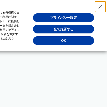
よる当機構ウェ
ご利用に関する
プライバシー設定
トナーに提供し
ータを組み合わ
全て拒否する
利用を拒否する
・拒否を選択す
（またはリン
OK