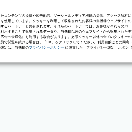
じたコンテンツの提供や広告配信、ソーシャルメディア機能の提供、アクセス解析に
）を使用しています。クッキーを利用して収集されたお客様の当機構ウェブサイトの
供するパートナーと共有されます。それらのパートナーでは、お客様がそれらのパー
を利用することで収集されるデータや、当機構以外のウェブサイトから収集されたデ
る広告の最適化にも利用する場合があります。必須クッキー以外の全てのクッキーの
態で閲覧を続ける場合は、「OK」をクリックしてください。利用目的ごとに同意
の設定は、当機構の
プライバシーポリシー
に設置した「プライバシー設定」ボタン