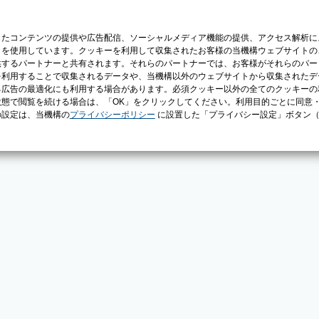
じたコンテンツの提供や広告配信、ソーシャルメディア機能の提供、アクセス解析に
）を使用しています。クッキーを利用して収集されたお客様の当機構ウェブサイトの
供するパートナーと共有されます。それらのパートナーでは、お客様がそれらのパー
を利用することで収集されるデータや、当機構以外のウェブサイトから収集されたデ
る広告の最適化にも利用する場合があります。必須クッキー以外の全てのクッキーの
態で閲覧を続ける場合は、「OK」をクリックしてください。利用目的ごとに同意
の設定は、当機構の
プライバシーポリシー
に設置した「プライバシー設定」ボタン