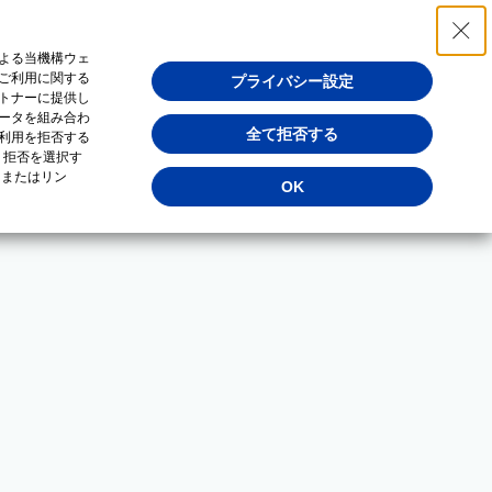
よる当機構ウェ
ご利用に関する
プライバシー設定
トナーに提供し
ータを組み合わ
全て拒否する
利用を拒否する
・拒否を選択す
（またはリン
OK