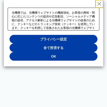
当機構では、当機構ウェブサイトの機能強化、お客様の興味・関
心に応じたコンテンツの提供や広告配信、ソーシャルメディア機
能の提供、アクセス解析による当機構ウェブサイトの改善のため
に、クッキーなどのトラッキング技術（クッキー）を使用してい
ます。クッキーを利用して収集されたお客様の当機構ウェブサイ
トのご利用に関するデータは、広告配信、ソーシャルメディアや
アクセス解析サービスを提供するパートナーと共有されます。そ
プライバシー設定
れらのパートナーでは、お客様がそれらのパートナーに提供した
他のデータ、またはお客様がそれらのパートナーが提供するサー
ビスを利用することで収集されるデータや、当機構以外のウェブ
全て拒否する
サイトから収集されたデータを組み合わせて分析し、インターネ
ット上で当機構以外の事業者がお客様に配信する広告の最適化に
OK
も利用する場合があります。必須クッキー以外の全てのクッキー
の利用を拒否する場合は、「全て拒否する」をクリックしてくだ
さい。クッキーが有効な状態で閲覧を続ける場合は、「OK」を
クリックしてください。利用目的ごとに同意・拒否を選択する場
合は、「プライバシー設定」をクリックしてください。同意・拒
否の設定は、当機構の
プライバシーポリシー
に設置した「プラ
イバシー設定」ボタン（またはリンク）からいつでも変更できま
す。