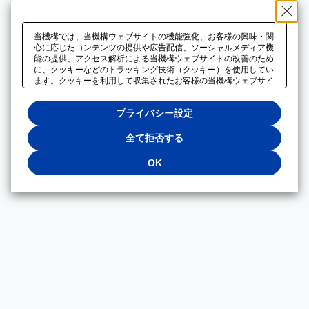
当機構では、当機構ウェブサイトの機能強化、お客様の興味・関
心に応じたコンテンツの提供や広告配信、ソーシャルメディア機
能の提供、アクセス解析による当機構ウェブサイトの改善のため
に、クッキーなどのトラッキング技術（クッキー）を使用してい
ます。クッキーを利用して収集されたお客様の当機構ウェブサイ
トのご利用に関するデータは、広告配信、ソーシャルメディアや
アクセス解析サービスを提供するパートナーと共有されます。そ
プライバシー設定
れらのパートナーでは、お客様がそれらのパートナーに提供した
他のデータ、またはお客様がそれらのパートナーが提供するサー
ビスを利用することで収集されるデータや、当機構以外のウェブ
全て拒否する
サイトから収集されたデータを組み合わせて分析し、インターネ
ット上で当機構以外の事業者がお客様に配信する広告の最適化に
OK
も利用する場合があります。必須クッキー以外の全てのクッキー
の利用を拒否する場合は、「全て拒否する」をクリックしてくだ
さい。クッキーが有効な状態で閲覧を続ける場合は、「OK」を
クリックしてください。利用目的ごとに同意・拒否を選択する場
合は、「プライバシー設定」をクリックしてください。同意・拒
否の設定は、当機構の
プライバシーポリシー
に設置した「プラ
イバシー設定」ボタン（またはリンク）からいつでも変更できま
す。