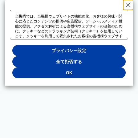
当機構では、当機構ウェブサイトの機能強化、お客様の興味・関
心に応じたコンテンツの提供や広告配信、ソーシャルメディア機
能の提供、アクセス解析による当機構ウェブサイトの改善のため
に、クッキーなどのトラッキング技術（クッキー）を使用してい
ます。クッキーを利用して収集されたお客様の当機構ウェブサイ
トのご利用に関するデータは、広告配信、ソーシャルメディアや
アクセス解析サービスを提供するパートナーと共有されます。そ
プライバシー設定
れらのパートナーでは、お客様がそれらのパートナーに提供した
他のデータ、またはお客様がそれらのパートナーが提供するサー
ビスを利用することで収集されるデータや、当機構以外のウェブ
全て拒否する
サイトから収集されたデータを組み合わせて分析し、インターネ
ット上で当機構以外の事業者がお客様に配信する広告の最適化に
OK
も利用する場合があります。必須クッキー以外の全てのクッキー
の利用を拒否する場合は、「全て拒否する」をクリックしてくだ
さい。クッキーが有効な状態で閲覧を続ける場合は、「OK」を
クリックしてください。利用目的ごとに同意・拒否を選択する場
合は、「プライバシー設定」をクリックしてください。同意・拒
否の設定は、当機構の
プライバシーポリシー
に設置した「プラ
イバシー設定」ボタン（またはリンク）からいつでも変更できま
す。