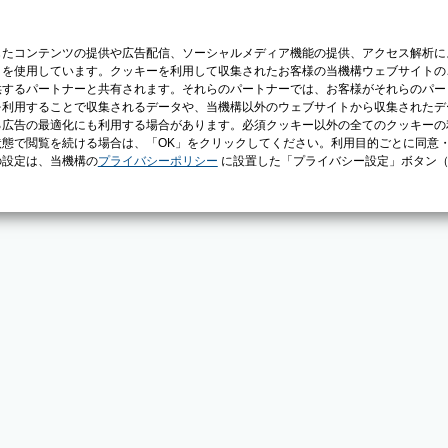
じたコンテンツの提供や広告配信、ソーシャルメディア機能の提供、アクセス解析に
）を使用しています。クッキーを利用して収集されたお客様の当機構ウェブサイトの
供するパートナーと共有されます。それらのパートナーでは、お客様がそれらのパー
を利用することで収集されるデータや、当機構以外のウェブサイトから収集されたデ
る広告の最適化にも利用する場合があります。必須クッキー以外の全てのクッキーの
態で閲覧を続ける場合は、「OK」をクリックしてください。利用目的ごとに同意
の設定は、当機構の
プライバシーポリシー
に設置した「プライバシー設定」ボタン