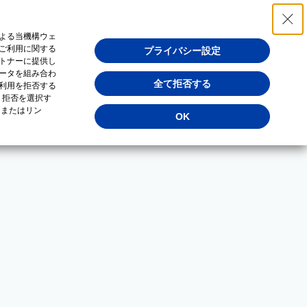
よる当機構ウェ
ご利用に関する
プライバシー設定
トナーに提供し
ータを組み合わ
全て拒否する
利用を拒否する
・拒否を選択す
（またはリン
OK