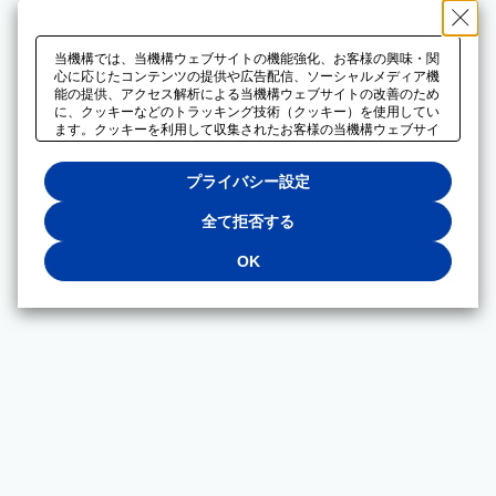
当機構では、当機構ウェブサイトの機能強化、お客様の興味・関
心に応じたコンテンツの提供や広告配信、ソーシャルメディア機
能の提供、アクセス解析による当機構ウェブサイトの改善のため
に、クッキーなどのトラッキング技術（クッキー）を使用してい
ます。クッキーを利用して収集されたお客様の当機構ウェブサイ
トのご利用に関するデータは、広告配信、ソーシャルメディアや
アクセス解析サービスを提供するパートナーと共有されます。そ
プライバシー設定
れらのパートナーでは、お客様がそれらのパートナーに提供した
他のデータ、またはお客様がそれらのパートナーが提供するサー
ビスを利用することで収集されるデータや、当機構以外のウェブ
全て拒否する
サイトから収集されたデータを組み合わせて分析し、インターネ
ット上で当機構以外の事業者がお客様に配信する広告の最適化に
OK
も利用する場合があります。必須クッキー以外の全てのクッキー
の利用を拒否する場合は、「全て拒否する」をクリックしてくだ
さい。クッキーが有効な状態で閲覧を続ける場合は、「OK」を
クリックしてください。利用目的ごとに同意・拒否を選択する場
合は、「プライバシー設定」をクリックしてください。同意・拒
否の設定は、当機構の
プライバシーポリシー
に設置した「プラ
イバシー設定」ボタン（またはリンク）からいつでも変更できま
す。