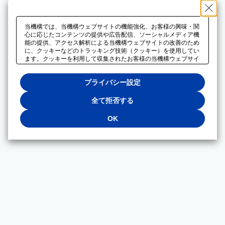
当機構では、当機構ウェブサイトの機能強化、お客様の興味・関
心に応じたコンテンツの提供や広告配信、ソーシャルメディア機
能の提供、アクセス解析による当機構ウェブサイトの改善のため
に、クッキーなどのトラッキング技術（クッキー）を使用してい
ます。クッキーを利用して収集されたお客様の当機構ウェブサイ
トのご利用に関するデータは、広告配信、ソーシャルメディアや
アクセス解析サービスを提供するパートナーと共有されます。そ
プライバシー設定
れらのパートナーでは、お客様がそれらのパートナーに提供した
他のデータ、またはお客様がそれらのパートナーが提供するサー
ビスを利用することで収集されるデータや、当機構以外のウェブ
全て拒否する
サイトから収集されたデータを組み合わせて分析し、インターネ
ット上で当機構以外の事業者がお客様に配信する広告の最適化に
OK
も利用する場合があります。必須クッキー以外の全てのクッキー
の利用を拒否する場合は、「全て拒否する」をクリックしてくだ
さい。クッキーが有効な状態で閲覧を続ける場合は、「OK」を
クリックしてください。利用目的ごとに同意・拒否を選択する場
合は、「プライバシー設定」をクリックしてください。同意・拒
否の設定は、当機構の
プライバシーポリシー
に設置した「プラ
イバシー設定」ボタン（またはリンク）からいつでも変更できま
す。