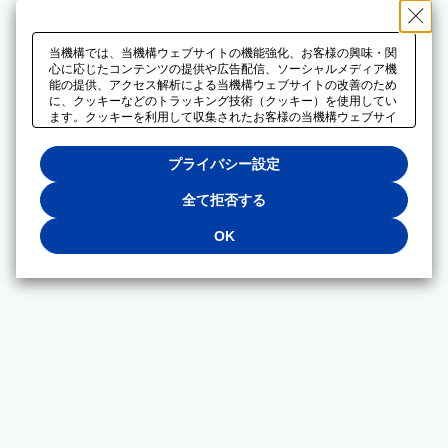
当機構では、当機構ウェブサイトの機能強化、お客様の興味・関
心に応じたコンテンツの提供や広告配信、ソーシャルメディア機
能の提供、アクセス解析による当機構ウェブサイトの改善のため
に、クッキーなどのトラッキング技術（クッキー）を使用してい
ます。クッキーを利用して収集されたお客様の当機構ウェブサイ
トのご利用に関するデータは、広告配信、ソーシャルメディアや
アクセス解析サービスを提供するパートナーと共有されます。そ
プライバシー設定
れらのパートナーでは、お客様がそれらのパートナーに提供した
他のデータ、またはお客様がそれらのパートナーが提供するサー
ビスを利用することで収集されるデータや、当機構以外のウェブ
全て拒否する
サイトから収集されたデータを組み合わせて分析し、インターネ
ット上で当機構以外の事業者がお客様に配信する広告の最適化に
OK
も利用する場合があります。必須クッキー以外の全てのクッキー
の利用を拒否する場合は、「全て拒否する」をクリックしてくだ
さい。クッキーが有効な状態で閲覧を続ける場合は、「OK」を
クリックしてください。利用目的ごとに同意・拒否を選択する場
合は、「プライバシー設定」をクリックしてください。同意・拒
否の設定は、当機構の
プライバシーポリシー
に設置した「プラ
イバシー設定」ボタン（またはリンク）からいつでも変更できま
す。