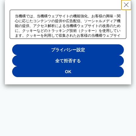
当機構では、当機構ウェブサイトの機能強化、お客様の興味・関
心に応じたコンテンツの提供や広告配信、ソーシャルメディア機
能の提供、アクセス解析による当機構ウェブサイトの改善のため
に、クッキーなどのトラッキング技術（クッキー）を使用してい
ます。クッキーを利用して収集されたお客様の当機構ウェブサイ
トのご利用に関するデータは、広告配信、ソーシャルメディアや
アクセス解析サービスを提供するパートナーと共有されます。そ
プライバシー設定
れらのパートナーでは、お客様がそれらのパートナーに提供した
他のデータ、またはお客様がそれらのパートナーが提供するサー
ビスを利用することで収集されるデータや、当機構以外のウェブ
全て拒否する
サイトから収集されたデータを組み合わせて分析し、インターネ
ット上で当機構以外の事業者がお客様に配信する広告の最適化に
OK
も利用する場合があります。必須クッキー以外の全てのクッキー
の利用を拒否する場合は、「全て拒否する」をクリックしてくだ
さい。クッキーが有効な状態で閲覧を続ける場合は、「OK」を
クリックしてください。利用目的ごとに同意・拒否を選択する場
合は、「プライバシー設定」をクリックしてください。同意・拒
否の設定は、当機構の
プライバシーポリシー
に設置した「プラ
イバシー設定」ボタン（またはリンク）からいつでも変更できま
す。