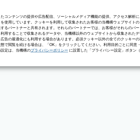
じたコンテンツの提供や広告配信、ソーシャルメディア機能の提供、アクセス解析に
）を使用しています。クッキーを利用して収集されたお客様の当機構ウェブサイトの
供するパートナーと共有されます。それらのパートナーでは、お客様がそれらのパー
を利用することで収集されるデータや、当機構以外のウェブサイトから収集されたデ
る広告の最適化にも利用する場合があります。必須クッキー以外の全てのクッキーの
態で閲覧を続ける場合は、「OK」をクリックしてください。利用目的ごとに同意
の設定は、当機構の
プライバシーポリシー
に設置した「プライバシー設定」ボタン