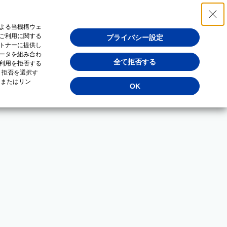
よる当機構ウェ
ご利用に関する
プライバシー設定
トナーに提供し
ータを組み合わ
全て拒否する
利用を拒否する
・拒否を選択す
（またはリン
OK