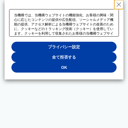
当機構では、当機構ウェブサイトの機能強化、お客様の興味・関
心に応じたコンテンツの提供や広告配信、ソーシャルメディア機
能の提供、アクセス解析による当機構ウェブサイトの改善のため
に、クッキーなどのトラッキング技術（クッキー）を使用してい
ます。クッキーを利用して収集されたお客様の当機構ウェブサイ
トのご利用に関するデータは、広告配信、ソーシャルメディアや
アクセス解析サービスを提供するパートナーと共有されます。そ
プライバシー設定
れらのパートナーでは、お客様がそれらのパートナーに提供した
他のデータ、またはお客様がそれらのパートナーが提供するサー
ビスを利用することで収集されるデータや、当機構以外のウェブ
全て拒否する
サイトから収集されたデータを組み合わせて分析し、インターネ
ット上で当機構以外の事業者がお客様に配信する広告の最適化に
OK
も利用する場合があります。必須クッキー以外の全てのクッキー
の利用を拒否する場合は、「全て拒否する」をクリックしてくだ
さい。クッキーが有効な状態で閲覧を続ける場合は、「OK」を
クリックしてください。利用目的ごとに同意・拒否を選択する場
合は、「プライバシー設定」をクリックしてください。同意・拒
否の設定は、当機構の
プライバシーポリシー
に設置した「プラ
イバシー設定」ボタン（またはリンク）からいつでも変更できま
す。