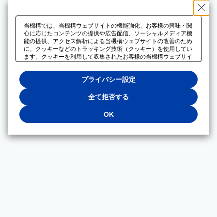
当機構では、当機構ウェブサイトの機能強化、お客様の興味・関
心に応じたコンテンツの提供や広告配信、ソーシャルメディア機
能の提供、アクセス解析による当機構ウェブサイトの改善のため
に、クッキーなどのトラッキング技術（クッキー）を使用してい
ます。クッキーを利用して収集されたお客様の当機構ウェブサイ
トのご利用に関するデータは、広告配信、ソーシャルメディアや
アクセス解析サービスを提供するパートナーと共有されます。そ
プライバシー設定
れらのパートナーでは、お客様がそれらのパートナーに提供した
他のデータ、またはお客様がそれらのパートナーが提供するサー
ビスを利用することで収集されるデータや、当機構以外のウェブ
全て拒否する
サイトから収集されたデータを組み合わせて分析し、インターネ
ット上で当機構以外の事業者がお客様に配信する広告の最適化に
OK
も利用する場合があります。必須クッキー以外の全てのクッキー
の利用を拒否する場合は、「全て拒否する」をクリックしてくだ
さい。クッキーが有効な状態で閲覧を続ける場合は、「OK」を
クリックしてください。利用目的ごとに同意・拒否を選択する場
合は、「プライバシー設定」をクリックしてください。同意・拒
否の設定は、当機構の
プライバシーポリシー
に設置した「プラ
イバシー設定」ボタン（またはリンク）からいつでも変更できま
す。