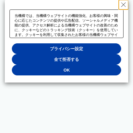
当機構では、当機構ウェブサイトの機能強化、お客様の興味・関
心に応じたコンテンツの提供や広告配信、ソーシャルメディア機
能の提供、アクセス解析による当機構ウェブサイトの改善のため
に、クッキーなどのトラッキング技術（クッキー）を使用してい
ます。クッキーを利用して収集されたお客様の当機構ウェブサイ
トのご利用に関するデータは、広告配信、ソーシャルメディアや
アクセス解析サービスを提供するパートナーと共有されます。そ
プライバシー設定
れらのパートナーでは、お客様がそれらのパートナーに提供した
他のデータ、またはお客様がそれらのパートナーが提供するサー
ビスを利用することで収集されるデータや、当機構以外のウェブ
全て拒否する
サイトから収集されたデータを組み合わせて分析し、インターネ
ット上で当機構以外の事業者がお客様に配信する広告の最適化に
OK
も利用する場合があります。必須クッキー以外の全てのクッキー
の利用を拒否する場合は、「全て拒否する」をクリックしてくだ
さい。クッキーが有効な状態で閲覧を続ける場合は、「OK」を
クリックしてください。利用目的ごとに同意・拒否を選択する場
合は、「プライバシー設定」をクリックしてください。同意・拒
否の設定は、当機構の
プライバシーポリシー
に設置した「プラ
イバシー設定」ボタン（またはリンク）からいつでも変更できま
す。