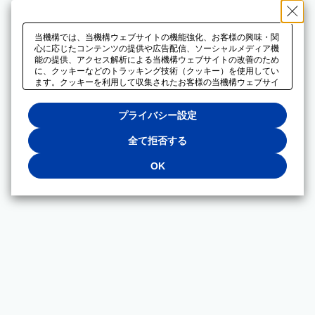
当機構では、当機構ウェブサイトの機能強化、お客様の興味・関
心に応じたコンテンツの提供や広告配信、ソーシャルメディア機
能の提供、アクセス解析による当機構ウェブサイトの改善のため
に、クッキーなどのトラッキング技術（クッキー）を使用してい
ます。クッキーを利用して収集されたお客様の当機構ウェブサイ
トのご利用に関するデータは、広告配信、ソーシャルメディアや
アクセス解析サービスを提供するパートナーと共有されます。そ
プライバシー設定
れらのパートナーでは、お客様がそれらのパートナーに提供した
他のデータ、またはお客様がそれらのパートナーが提供するサー
ビスを利用することで収集されるデータや、当機構以外のウェブ
全て拒否する
サイトから収集されたデータを組み合わせて分析し、インターネ
ット上で当機構以外の事業者がお客様に配信する広告の最適化に
OK
も利用する場合があります。必須クッキー以外の全てのクッキー
の利用を拒否する場合は、「全て拒否する」をクリックしてくだ
さい。クッキーが有効な状態で閲覧を続ける場合は、「OK」を
クリックしてください。利用目的ごとに同意・拒否を選択する場
合は、「プライバシー設定」をクリックしてください。同意・拒
否の設定は、当機構の
プライバシーポリシー
に設置した「プラ
イバシー設定」ボタン（またはリンク）からいつでも変更できま
す。