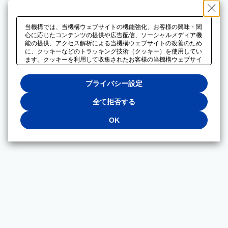
当機構では、当機構ウェブサイトの機能強化、お客様の興味・関
心に応じたコンテンツの提供や広告配信、ソーシャルメディア機
能の提供、アクセス解析による当機構ウェブサイトの改善のため
に、クッキーなどのトラッキング技術（クッキー）を使用してい
ます。クッキーを利用して収集されたお客様の当機構ウェブサイ
トのご利用に関するデータは、広告配信、ソーシャルメディアや
アクセス解析サービスを提供するパートナーと共有されます。そ
プライバシー設定
れらのパートナーでは、お客様がそれらのパートナーに提供した
他のデータ、またはお客様がそれらのパートナーが提供するサー
ビスを利用することで収集されるデータや、当機構以外のウェブ
全て拒否する
サイトから収集されたデータを組み合わせて分析し、インターネ
ット上で当機構以外の事業者がお客様に配信する広告の最適化に
OK
も利用する場合があります。必須クッキー以外の全てのクッキー
の利用を拒否する場合は、「全て拒否する」をクリックしてくだ
さい。クッキーが有効な状態で閲覧を続ける場合は、「OK」を
クリックしてください。利用目的ごとに同意・拒否を選択する場
合は、「プライバシー設定」をクリックしてください。同意・拒
否の設定は、当機構の
プライバシーポリシー
に設置した「プラ
イバシー設定」ボタン（またはリンク）からいつでも変更できま
す。