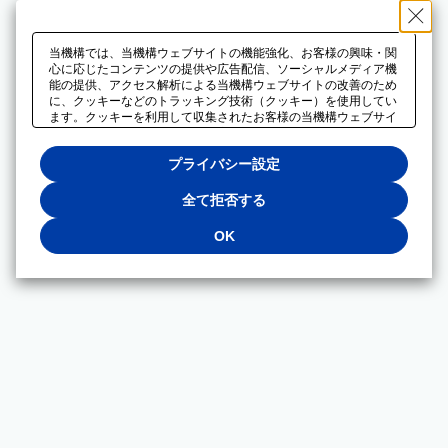
当機構では、当機構ウェブサイトの機能強化、お客様の興味・関
心に応じたコンテンツの提供や広告配信、ソーシャルメディア機
能の提供、アクセス解析による当機構ウェブサイトの改善のため
に、クッキーなどのトラッキング技術（クッキー）を使用してい
ます。クッキーを利用して収集されたお客様の当機構ウェブサイ
トのご利用に関するデータは、広告配信、ソーシャルメディアや
アクセス解析サービスを提供するパートナーと共有されます。そ
プライバシー設定
れらのパートナーでは、お客様がそれらのパートナーに提供した
他のデータ、またはお客様がそれらのパートナーが提供するサー
ビスを利用することで収集されるデータや、当機構以外のウェブ
全て拒否する
サイトから収集されたデータを組み合わせて分析し、インターネ
ット上で当機構以外の事業者がお客様に配信する広告の最適化に
OK
も利用する場合があります。必須クッキー以外の全てのクッキー
の利用を拒否する場合は、「全て拒否する」をクリックしてくだ
さい。クッキーが有効な状態で閲覧を続ける場合は、「OK」を
クリックしてください。利用目的ごとに同意・拒否を選択する場
合は、「プライバシー設定」をクリックしてください。同意・拒
否の設定は、当機構の
プライバシーポリシー
に設置した「プラ
イバシー設定」ボタン（またはリンク）からいつでも変更できま
す。