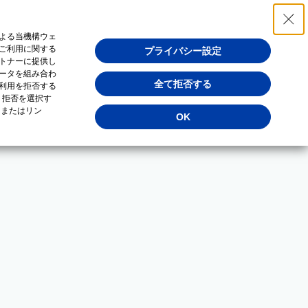
よる当機構ウェ
ご利用に関する
プライバシー設定
トナーに提供し
ータを組み合わ
全て拒否する
利用を拒否する
・拒否を選択す
（またはリン
OK