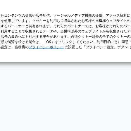
じたコンテンツの提供や広告配信、ソーシャルメディア機能の提供、アクセス解析に
）を使用しています。クッキーを利用して収集されたお客様の当機構ウェブサイトの
供するパートナーと共有されます。それらのパートナーでは、お客様がそれらのパー
を利用することで収集されるデータや、当機構以外のウェブサイトから収集されたデ
る広告の最適化にも利用する場合があります。必須クッキー以外の全てのクッキーの
態で閲覧を続ける場合は、「OK」をクリックしてください。利用目的ごとに同意
の設定は、当機構の
プライバシーポリシー
に設置した「プライバシー設定」ボタン