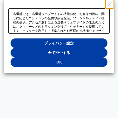
当機構では、当機構ウェブサイトの機能強化、お客様の興味・関
心に応じたコンテンツの提供や広告配信、ソーシャルメディア機
能の提供、アクセス解析による当機構ウェブサイトの改善のため
に、クッキーなどのトラッキング技術（クッキー）を使用してい
ます。クッキーを利用して収集されたお客様の当機構ウェブサイ
トのご利用に関するデータは、広告配信、ソーシャルメディアや
アクセス解析サービスを提供するパートナーと共有されます。そ
プライバシー設定
れらのパートナーでは、お客様がそれらのパートナーに提供した
他のデータ、またはお客様がそれらのパートナーが提供するサー
ビスを利用することで収集されるデータや、当機構以外のウェブ
全て拒否する
サイトから収集されたデータを組み合わせて分析し、インターネ
ット上で当機構以外の事業者がお客様に配信する広告の最適化に
OK
も利用する場合があります。必須クッキー以外の全てのクッキー
の利用を拒否する場合は、「全て拒否する」をクリックしてくだ
さい。クッキーが有効な状態で閲覧を続ける場合は、「OK」を
クリックしてください。利用目的ごとに同意・拒否を選択する場
合は、「プライバシー設定」をクリックしてください。同意・拒
否の設定は、当機構の
プライバシーポリシー
に設置した「プラ
イバシー設定」ボタン（またはリンク）からいつでも変更できま
す。