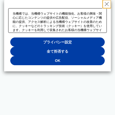
当機構では、当機構ウェブサイトの機能強化、お客様の興味・関
心に応じたコンテンツの提供や広告配信、ソーシャルメディア機
能の提供、アクセス解析による当機構ウェブサイトの改善のため
に、クッキーなどのトラッキング技術（クッキー）を使用してい
ます。クッキーを利用して収集されたお客様の当機構ウェブサイ
トのご利用に関するデータは、広告配信、ソーシャルメディアや
アクセス解析サービスを提供するパートナーと共有されます。そ
プライバシー設定
れらのパートナーでは、お客様がそれらのパートナーに提供した
他のデータ、またはお客様がそれらのパートナーが提供するサー
ビスを利用することで収集されるデータや、当機構以外のウェブ
全て拒否する
サイトから収集されたデータを組み合わせて分析し、インターネ
ット上で当機構以外の事業者がお客様に配信する広告の最適化に
OK
も利用する場合があります。必須クッキー以外の全てのクッキー
の利用を拒否する場合は、「全て拒否する」をクリックしてくだ
さい。クッキーが有効な状態で閲覧を続ける場合は、「OK」を
クリックしてください。利用目的ごとに同意・拒否を選択する場
合は、「プライバシー設定」をクリックしてください。同意・拒
否の設定は、当機構の
プライバシーポリシー
に設置した「プラ
イバシー設定」ボタン（またはリンク）からいつでも変更できま
す。