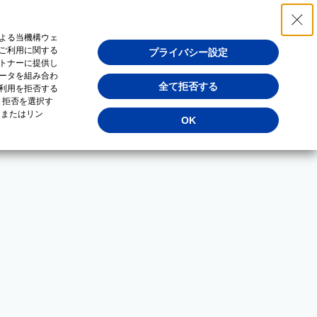
よる当機構ウェ
ご利用に関する
プライバシー設定
トナーに提供し
ータを組み合わ
全て拒否する
利用を拒否する
・拒否を選択す
（またはリン
OK