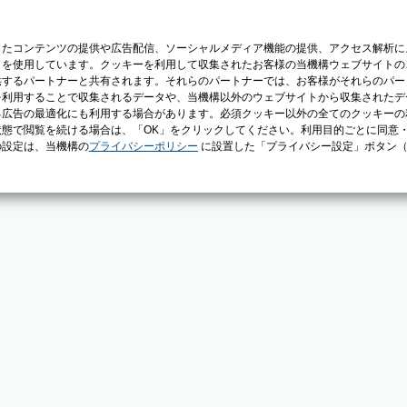
じたコンテンツの提供や広告配信、ソーシャルメディア機能の提供、アクセス解析に
）を使用しています。クッキーを利用して収集されたお客様の当機構ウェブサイトの
供するパートナーと共有されます。それらのパートナーでは、お客様がそれらのパー
を利用することで収集されるデータや、当機構以外のウェブサイトから収集されたデ
る広告の最適化にも利用する場合があります。必須クッキー以外の全てのクッキーの
態で閲覧を続ける場合は、「OK」をクリックしてください。利用目的ごとに同意
の設定は、当機構の
プライバシーポリシー
に設置した「プライバシー設定」ボタン