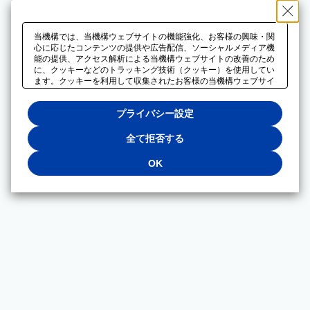
当機構では、当機構ウェブサイトの機能強化、お客様の興味・関
心に応じたコンテンツの提供や広告配信、ソーシャルメディア機
能の提供、アクセス解析による当機構ウェブサイトの改善のため
に、クッキーなどのトラッキング技術（クッキー）を使用してい
ます。クッキーを利用して収集されたお客様の当機構ウェブサイ
トのご利用に関するデータは、広告配信、ソーシャルメディアや
アクセス解析サービスを提供するパートナーと共有されます。そ
プライバシー設定
れらのパートナーでは、お客様がそれらのパートナーに提供した
他のデータ、またはお客様がそれらのパートナーが提供するサー
ビスを利用することで収集されるデータや、当機構以外のウェブ
全て拒否する
サイトから収集されたデータを組み合わせて分析し、インターネ
ット上で当機構以外の事業者がお客様に配信する広告の最適化に
OK
も利用する場合があります。必須クッキー以外の全てのクッキー
の利用を拒否する場合は、「全て拒否する」をクリックしてくだ
さい。クッキーが有効な状態で閲覧を続ける場合は、「OK」を
クリックしてください。利用目的ごとに同意・拒否を選択する場
合は、「プライバシー設定」をクリックしてください。同意・拒
否の設定は、当機構の
プライバシーポリシー
に設置した「プラ
イバシー設定」ボタン（またはリンク）からいつでも変更できま
す。