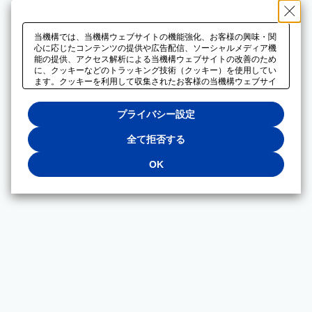
当機構では、当機構ウェブサイトの機能強化、お客様の興味・関
心に応じたコンテンツの提供や広告配信、ソーシャルメディア機
能の提供、アクセス解析による当機構ウェブサイトの改善のため
に、クッキーなどのトラッキング技術（クッキー）を使用してい
ます。クッキーを利用して収集されたお客様の当機構ウェブサイ
トのご利用に関するデータは、広告配信、ソーシャルメディアや
アクセス解析サービスを提供するパートナーと共有されます。そ
プライバシー設定
れらのパートナーでは、お客様がそれらのパートナーに提供した
他のデータ、またはお客様がそれらのパートナーが提供するサー
ビスを利用することで収集されるデータや、当機構以外のウェブ
全て拒否する
サイトから収集されたデータを組み合わせて分析し、インターネ
ット上で当機構以外の事業者がお客様に配信する広告の最適化に
OK
も利用する場合があります。必須クッキー以外の全てのクッキー
の利用を拒否する場合は、「全て拒否する」をクリックしてくだ
さい。クッキーが有効な状態で閲覧を続ける場合は、「OK」を
クリックしてください。利用目的ごとに同意・拒否を選択する場
合は、「プライバシー設定」をクリックしてください。同意・拒
否の設定は、当機構の
プライバシーポリシー
に設置した「プラ
イバシー設定」ボタン（またはリンク）からいつでも変更できま
す。