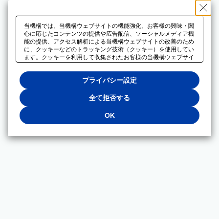
当機構では、当機構ウェブサイトの機能強化、お客様の興味・関
心に応じたコンテンツの提供や広告配信、ソーシャルメディア機
能の提供、アクセス解析による当機構ウェブサイトの改善のため
に、クッキーなどのトラッキング技術（クッキー）を使用してい
ます。クッキーを利用して収集されたお客様の当機構ウェブサイ
トのご利用に関するデータは、広告配信、ソーシャルメディアや
アクセス解析サービスを提供するパートナーと共有されます。そ
プライバシー設定
れらのパートナーでは、お客様がそれらのパートナーに提供した
他のデータ、またはお客様がそれらのパートナーが提供するサー
ビスを利用することで収集されるデータや、当機構以外のウェブ
全て拒否する
サイトから収集されたデータを組み合わせて分析し、インターネ
ット上で当機構以外の事業者がお客様に配信する広告の最適化に
OK
も利用する場合があります。必須クッキー以外の全てのクッキー
の利用を拒否する場合は、「全て拒否する」をクリックしてくだ
さい。クッキーが有効な状態で閲覧を続ける場合は、「OK」を
クリックしてください。利用目的ごとに同意・拒否を選択する場
合は、「プライバシー設定」をクリックしてください。同意・拒
否の設定は、当機構の
プライバシーポリシー
に設置した「プラ
イバシー設定」ボタン（またはリンク）からいつでも変更できま
す。